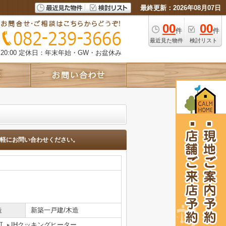
最終更新：2026年08月07日
00
00
件
件
最近見た物件
検討リスト
0:00
定休日：年末年始・GW・お盆休み
軽にお問い合わせください。
造
新築一戸建/木造
可
IHクッキングヒーター