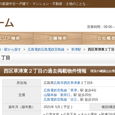
西区草津東２丁目の過去掲載物件｜広島市の新築中古一戸建て・マンション・不動産・土地のことなら株式会社カルムホーム
営業時間：09:00～2
路線・駅から探す
>
広島電鉄広島電鉄宮島線
>
草津駅
>
西区草津東２丁目
２丁目
西区草津東２丁目
の過去掲載物件情報
現況の確認はお気
所在地
広島県
広島市西区
草津東
２丁目8-
広島電鉄宮島線
「
草津
」駅 徒歩4分
交通
山陽本線
「
新井口
」駅 徒歩20分
広島電鉄宮島線
「
古江
」駅 徒歩10分
築年月（築年数）
2021年 5月 ( 予定 )
種別/構
公営水道
公共下水
オール電化
駐車2台