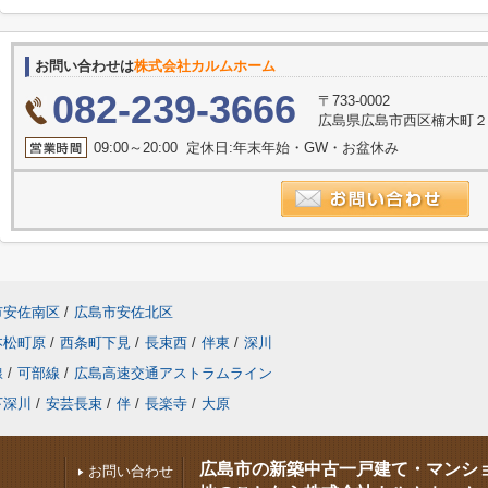
お問い合わせは
株式会社カルムホーム
082-239-3666
〒733-0002
広島県広島市西区楠木町２丁
09:00～20:00 定休日:年末年始・GW・お盆休み
市安佐南区
/
広島市安佐北区
本松町原
/
西条町下見
/
長束西
/
伴東
/
深川
線
/
可部線
/
広島高速交通アストラムライン
下深川
/
安芸長束
/
伴
/
長楽寺
/
大原
広島市の新築中古一戸建て・マンシ
お問い合わせ