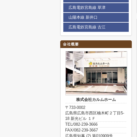
広島電鉄宮島線 草津
山陽本線 新井口
広島電鉄宮島線 古江
株式会社カルムホーム
〒733-0002
広島県広島市西区楠木町２丁目5-
18 新光ビル １Ｆ
TEL/082-239-3666
FAX/082-239-3667
広島県知事 (2) 第010909号