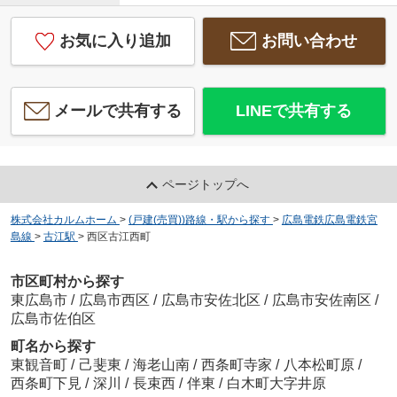
お気に入り追加
お問い合わせ
メールで共有する
LINEで共有する
ページトップへ
株式会社カルムホーム
>
(戸建(売買))路線・駅から探す
>
広島電鉄広島電鉄宮
島線
>
古江駅
>
西区古江西町
市区町村から探す
東広島市
/
広島市西区
/
広島市安佐北区
/
広島市安佐南区
/
広島市佐伯区
町名から探す
東観音町
/
己斐東
/
海老山南
/
西条町寺家
/
八本松町原
/
西条町下見
/
深川
/
長束西
/
伴東
/
白木町大字井原