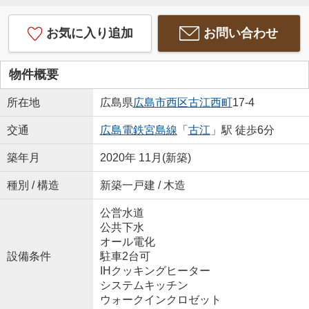
お気に入り追加
お問い合わせ
物件概要
所在地
広島県
広島市西区
古江西町
17-4
交通
広島電鉄宮島線
「
古江
」駅 徒歩6分
築年月
2020年 11月(新築)
種別 / 構造
新築一戸建 / 木造
公営水道
公共下水
オール電化
設備条件
駐車2台可
IHクッキングヒーター
システムキッチン
ウォークインクロゼット