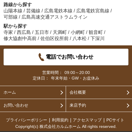
路線から探す
山陽本線
/
芸備線
/
広島電鉄本線
/
広島電鉄宮島線
/
可部線
/
広島高速交通アストラムライン
駅から探す
寺家
/
西広島
/
五日市
/
天満町
/
小網町
/
観音町
/
修大協創中高前
/
佐伯区役所前
/
八本松
/
下深川
電話でお問い合わせ
営業時間：
09:00～20:00
定休日：
年末年始・GW・お盆休み
ホーム
会社概要
お問い合わせ
来店予約
プライバシーポリシー
利用規約
アクセスマップ
PCサイト
Copyright(c) 株式会社カルムホーム All rights reserved.