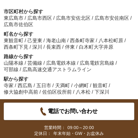
市区町村から探す
東広島市
/
広島市西区
/
広島市安佐北区
/
広島市安佐南区
/
広島市佐伯区
町名から探す
東観音町
/
己斐東
/
海老山南
/
西条町寺家
/
八本松町原
/
西条町下見
/
深川
/
長束西
/
伴東
/
白木町大字井原
路線から探す
山陽本線
/
芸備線
/
広島電鉄本線
/
広島電鉄宮島線
/
可部線
/
広島高速交通アストラムライン
駅から探す
寺家
/
西広島
/
五日市
/
天満町
/
小網町
/
観音町
/
修大協創中高前
/
佐伯区役所前
/
八本松
/
下深川
電話でお問い合わせ
営業時間：
09:00～20:00
定休日：
年末年始・GW・お盆休み