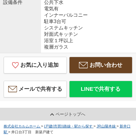
設備条件
公共下水
電気有
インナーバルコニー
駐車3台可
システムキッチン
対面式キッチン
浴室１坪以上
複層ガラス
お気に入り追加
お問い合わせ
メールで共有する
LINEで共有する
ページトップへ
株式会社カルムホーム
>
(戸建(売買))路線・駅から探す
>
JR山陽本線
>
新井口
駅
>
井口台3丁目 新築戸建て