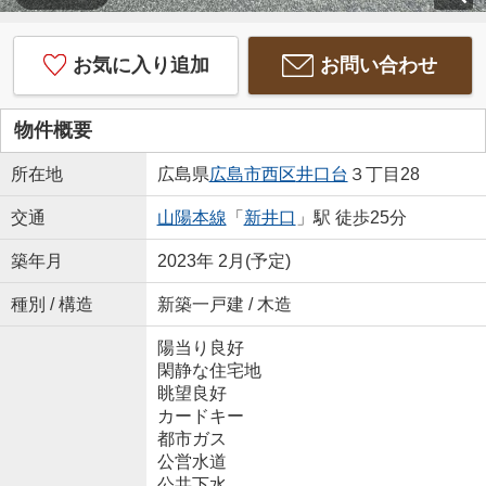
お気に入り追加
お問い合わせ
物件概要
所在地
広島県
広島市西区
井口台
３丁目28
交通
山陽本線
「
新井口
」駅 徒歩25分
築年月
2023年 2月(予定)
種別 / 構造
新築一戸建 / 木造
陽当り良好
閑静な住宅地
眺望良好
カードキー
都市ガス
公営水道
公共下水