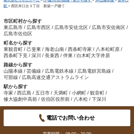
株式会社カルムホーム
>
(戸建(売買))路線・駅から探す
>
JR山陽本線
>
新井口
駅
>
西区井口台３丁目 新築一戸建て
市区町村から探す
東広島市
/
広島市西区
/
広島市安佐北区
/
広島市安佐南区
/
広島市佐伯区
町名から探す
東観音町
/
己斐東
/
海老山南
/
西条町寺家
/
八本松町原
/
西条町下見
/
深川
/
長束西
/
伴東
/
白木町大字井原
路線から探す
山陽本線
/
芸備線
/
広島電鉄本線
/
広島電鉄宮島線
/
可部線
/
広島高速交通アストラムライン
駅から探す
寺家
/
西広島
/
五日市
/
天満町
/
小網町
/
観音町
/
修大協創中高前
/
佐伯区役所前
/
八本松
/
下深川
電話でお問い合わせ
営業時間：
09:00～20:00