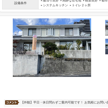
陽当り良好
閑静な住宅地
眺望良好
都市
設備条件
システムキッチン
トイレ２ヶ所
【外観】平日・休日問わずご案内可能です！ お気軽にお問い