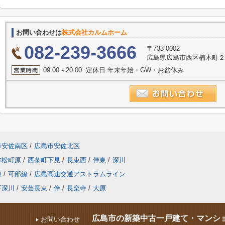
お問い合わせは
株式会社カルムホーム
082-239-3666
〒733-0002
広島県広島市西区楠木町２丁
09:00～20:00 定休日:年末年始・GW・お盆休み
市安佐南区
/
広島市安佐北区
本松町原
/
西条町下見
/
長束西
/
伴東
/
深川
線
/
可部線
/
広島高速交通アストラムライン
下深川
/
安芸長束
/
伴
/
長楽寺
/
大原
広島市の新築中古一戸建て・マンシ
お問い合わせ