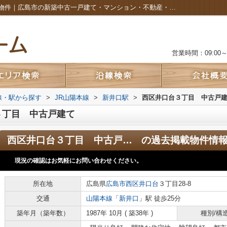
西区井口台３丁目 中古戸建ての過去掲載物件｜広島市の新築中古一戸建て・マンション・不動産・土地のことなら株式会社カルムホーム
営業時間：09:00～2
路線・駅から探す
>
JR山陽本線
>
新井口駅
>
西区井口台３丁目 中古戸
３丁目 中古戸建て
西区井口台３丁目 中古戸建て
の過去掲載物件情
現況の確認はお気軽にお問い合わせください。
所在地
広島県
広島市西区
井口台
３丁目28-8
交通
山陽本線
「
新井口
」駅 徒歩25分
築年月（築年数）
1987年 10月 ( 築38年 )
種別/構