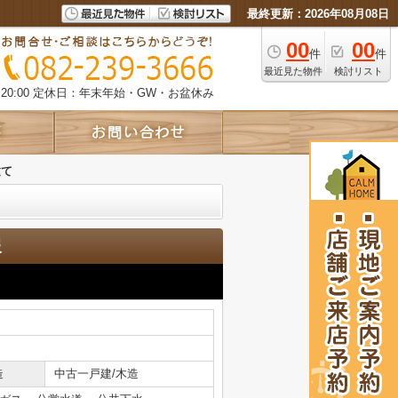
最終更新：2026年08月08日
00
00
件
件
最近見た物件
検討リスト
0:00
定休日：年末年始・GW・お盆休み
建て
報
造
中古一戸建/木造