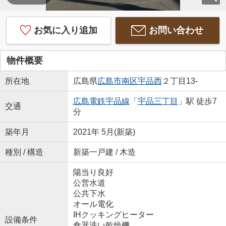
お気に入り追加
お問い合わせ
物件概要
所在地
広島県
広島市南区
宇品西
２丁目13-
広島電鉄宇品線
「
宇品三丁目
」駅 徒歩7
交通
分
築年月
2021年 5月(新築)
種別 / 構造
新築一戸建 / 木造
陽当り良好
公営水道
公共下水
オール電化
IHクッキングヒーター
設備条件
食器洗い乾燥機