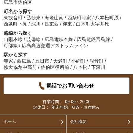
広島市佐伯区
町名から探す
東観音町
/
己斐東
/
海老山南
/
西条町寺家
/
八本松町原
/
西条町下見
/
深川
/
長束西
/
伴東
/
白木町大字井原
路線から探す
山陽本線
/
芸備線
/
広島電鉄本線
/
広島電鉄宮島線
/
可部線
/
広島高速交通アストラムライン
駅から探す
寺家
/
西広島
/
五日市
/
天満町
/
小網町
/
観音町
/
修大協創中高前
/
佐伯区役所前
/
八本松
/
下深川
電話でお問い合わせ
営業時間：
09:00～20:00
定休日：
年末年始・GW・お盆休み
ホーム
会社概要