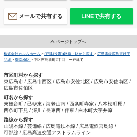
メールで共有する
LINEで共有する
ページトップへ
株式会社カルムホーム
>
(戸建(投資))路線・駅から探す
>
広島電鉄広島電鉄宇
品線
>
御幸橋駅
>
中区吉島新町2丁目 一戸建て
市区町村から探す
東広島市
/
広島市西区
/
広島市安佐北区
/
広島市安佐南区
/
広島市佐伯区
町名から探す
東観音町
/
己斐東
/
海老山南
/
西条町寺家
/
八本松町原
/
西条町下見
/
深川
/
長束西
/
伴東
/
白木町大字井原
路線から探す
山陽本線
/
芸備線
/
広島電鉄本線
/
広島電鉄宮島線
/
可部線
/
広島高速交通アストラムライン