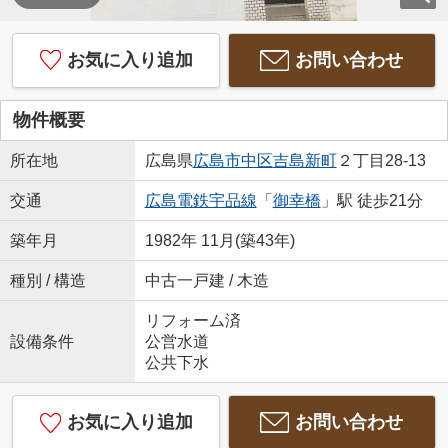
お気に入り追加
お問い合わせ
物件概要
所在地
広島県
広島市中区
吉島新町
２丁目28-13
交通
広島電鉄宇品線
「
御幸橋
」駅 徒歩21分
築年月
1982年 11月(築43年)
種別 / 構造
中古一戸建 / 木造
リフォーム済
設備条件
公営水道
公共下水
お気に入り追加
お問い合わせ