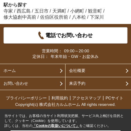
駅から探す
寺家
/
西広島
/
五日市
/
天満町
/
小網町
/
観音町
/
修大協創中高前
/
佐伯区役所前
/
八本松
/
下深川
電話でお問い合わせ
営業時間：
09:00～20:00
定休日：
年末年始・GW・お盆休み
ホーム
会社概要
お問い合わせ
来店予約
プライバシーポリシー
利用規約
アクセスマップ
PCサイト
Copyright(c) 株式会社カルムホーム All rights reserved.
当サイトでは、お客様の当サイト利用状況把握、サービス向上検討を目的と
して、クッキー（Cookie）を使用しています。
詳しくは、当社の
「Cookieの取扱いについて」
をご確認ください。