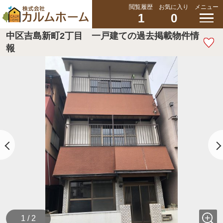
閲覧履歴
お気に入り
メニュー
1
0
中区吉島新町2丁目 一戸建ての過去掲載物件情
報
1 / 2