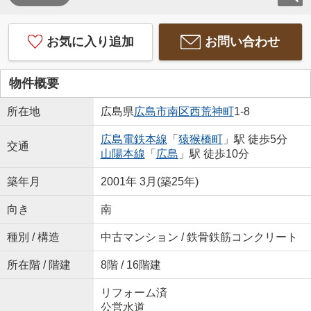
お気に入り追加
お問い合わせ
物件概要
所在地
広島県
広島市南区
西荒神町
1-8
広島電鉄本線
「
猿猴橋町
」駅 徒歩5分
交通
山陽本線
「
広島
」駅 徒歩10分
築年月
2001年 3月(築25年)
向き
南
種別 / 構造
中古マンション / 鉄骨鉄筋コンクリート
所在階 / 階建
8階 / 16階建
リフォーム済
公営水道