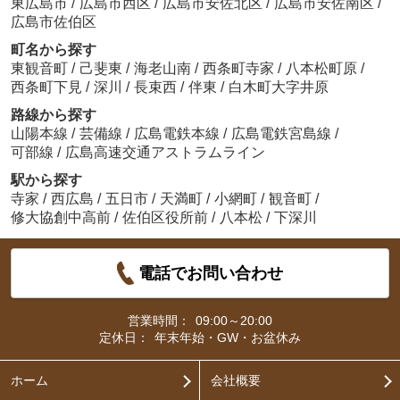
東広島市
/
広島市西区
/
広島市安佐北区
/
広島市安佐南区
/
広島市佐伯区
町名から探す
東観音町
/
己斐東
/
海老山南
/
西条町寺家
/
八本松町原
/
西条町下見
/
深川
/
長束西
/
伴東
/
白木町大字井原
路線から探す
山陽本線
/
芸備線
/
広島電鉄本線
/
広島電鉄宮島線
/
可部線
/
広島高速交通アストラムライン
駅から探す
寺家
/
西広島
/
五日市
/
天満町
/
小網町
/
観音町
/
修大協創中高前
/
佐伯区役所前
/
八本松
/
下深川
電話でお問い合わせ
営業時間：
09:00～20:00
定休日：
年末年始・GW・お盆休み
ホーム
会社概要