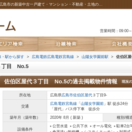
佐伯区屋代３丁目 No.5の過去掲載物件｜広島市の新築中古一戸建て・マンション・不動産・土地のことなら株式会社カルムホーム
営業時間：09:00～2
路線・駅から探す
>
広島電鉄広島電鉄宮島線
>
山陽女学園前駅
>
佐伯区屋
目 No.5
佐伯区屋代３丁目 No.5
の過去掲載物件情報
現況
所在地
広島県
広島市佐伯区
屋代
３丁目9-
広島電鉄宮島線
「
山陽女学園前
」駅 徒歩24分
交通
「屋代」バス停下車 徒歩分
築年月（築年数）
2020年 8月 ( 新築 )
種別/構
公営水道
公共下水
オール電化
駐車2台
設備条件
食器洗い乾燥機
システムキッチン
対面式