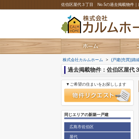
株式会社カルムホーム
>
(戸建(売買))
過去掲載物件：佐伯区屋代３丁
▼ご希望の住まいをお探しします
同じエリアの新築一戸建
広島市佐伯区
屋代