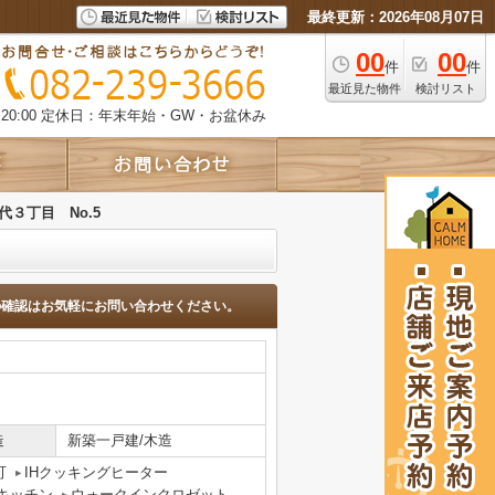
最終更新：2026年08月07日
00
00
件
件
最近見た物件
検討リスト
0:00
定休日：年末年始・GW・お盆休み
代３丁目 No.5
の確認はお気軽にお問い合わせください。
造
新築一戸建/木造
可
IHクッキングヒーター
キッチン
ウォークインクロゼット