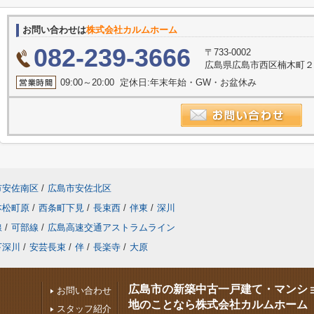
お問い合わせは
株式会社カルムホーム
082-239-3666
〒733-0002
広島県広島市西区楠木町２丁
09:00～20:00 定休日:年末年始・GW・お盆休み
市安佐南区
/
広島市安佐北区
本松町原
/
西条町下見
/
長束西
/
伴東
/
深川
線
/
可部線
/
広島高速交通アストラムライン
下深川
/
安芸長束
/
伴
/
長楽寺
/
大原
広島市の新築中古一戸建て・マンシ
お問い合わせ
地のことなら株式会社カルムホーム
スタッフ紹介