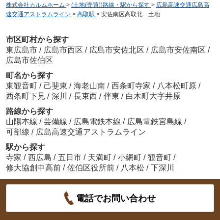
株式会社カルムホーム
>
(土地(売買))路線・駅から探す
>
広島高速交通広島高
速交通アストラムライン
>
高取駅
>
安佐南区高取北 土地
市区町村から探す
東広島市
/
広島市西区
/
広島市安佐北区
/
広島市安佐南区
/
広島市佐伯区
町名から探す
東観音町
/
己斐東
/
海老山南
/
西条町寺家
/
八本松町原
/
西条町下見
/
深川
/
長束西
/
伴東
/
白木町大字井原
路線から探す
山陽本線
/
芸備線
/
広島電鉄本線
/
広島電鉄宮島線
/
可部線
/
広島高速交通アストラムライン
駅から探す
寺家
/
西広島
/
五日市
/
天満町
/
小網町
/
観音町
/
修大協創中高前
/
佐伯区役所前
/
八本松
/
下深川
電話でお問い合わせ