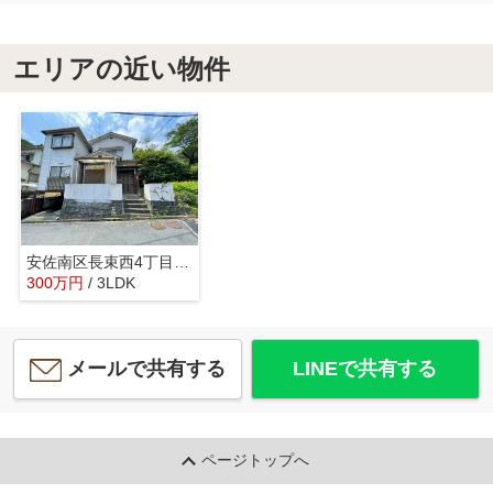
エリアの近い物件
安佐南区長束西4丁目 戸建て
300
万
円
/ 3LDK
メールで共有する
LINEで共有する
ページトップへ