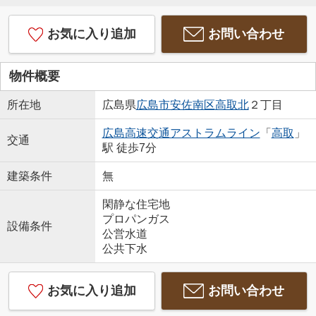
お気に入り追加
お問い合わせ
物件概要
所在地
広島県
広島市安佐南区
高取北
２丁目
広島高速交通アストラムライン
「
高取
」
交通
駅 徒歩7分
建築条件
無
閑静な住宅地
プロパンガス
設備条件
公営水道
公共下水
お気に入り追加
お問い合わせ