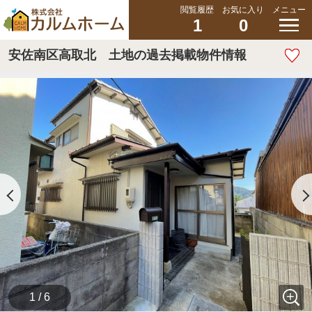
閲覧履歴
お気に入り
メニュー
1
0
安佐南区高取北 土地の過去掲載物件情報
1 / 6