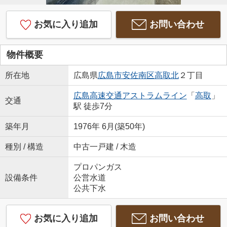
お気に入り追加
お問い合わせ
物件概要
所在地
広島県
広島市安佐南区
高取北
２丁目
広島高速交通アストラムライン
「
高取
」
交通
駅 徒歩7分
築年月
1976年 6月(築50年)
種別 / 構造
中古一戸建 / 木造
プロパンガス
設備条件
公営水道
公共下水
お気に入り追加
お問い合わせ