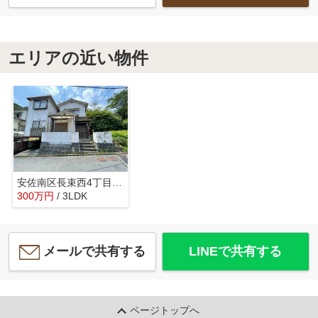
エリアの近い物件
安佐南区長束西4丁目 戸建て
300
万
円
/ 3LDK
メールで共有する
LINEで共有する
ページトップへ