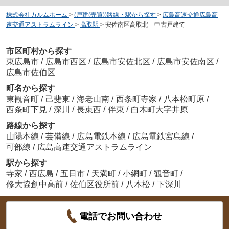
株式会社カルムホーム
>
(戸建(売買))路線・駅から探す
>
広島高速交通広島高
速交通アストラムライン
>
高取駅
>
安佐南区高取北 中古戸建て
市区町村から探す
東広島市
/
広島市西区
/
広島市安佐北区
/
広島市安佐南区
/
広島市佐伯区
町名から探す
東観音町
/
己斐東
/
海老山南
/
西条町寺家
/
八本松町原
/
西条町下見
/
深川
/
長束西
/
伴東
/
白木町大字井原
路線から探す
山陽本線
/
芸備線
/
広島電鉄本線
/
広島電鉄宮島線
/
可部線
/
広島高速交通アストラムライン
駅から探す
寺家
/
西広島
/
五日市
/
天満町
/
小網町
/
観音町
/
修大協創中高前
/
佐伯区役所前
/
八本松
/
下深川
電話でお問い合わせ