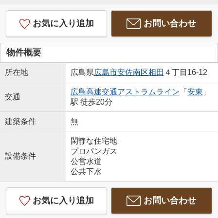
お気に入り追加
お問い合わせ
物件概要
所在地
広島県
広島市安佐南区
相田
４丁目16-12
広島高速交通アストラムライン
「
安東
」
交通
駅 徒歩20分
建築条件
無
閑静な住宅地
プロパンガス
設備条件
公営水道
公共下水
お気に入り追加
お問い合わせ