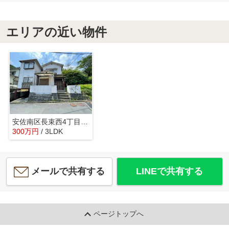
エリアの近い物件
安佐南区長束西4丁目 戸建て
300
万
円
/ 3LDK
メールで共有する
LINEで共有する
ページトップへ