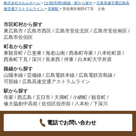
株式会社カルムホーム
>
(土地(売買))路線・駅から探す
>
広島高速交通広島高
速交通アストラムライン
>
安東駅
>
安佐南区相田4丁目 土地
市区町村から探す
東広島市
/
広島市西区
/
広島市安佐北区
/
広島市安佐南区
/
広島市佐伯区
町名から探す
東観音町
/
己斐東
/
海老山南
/
西条町寺家
/
八本松町原
/
西条町下見
/
深川
/
長束西
/
伴東
/
白木町大字井原
路線から探す
山陽本線
/
芸備線
/
広島電鉄本線
/
広島電鉄宮島線
/
可部線
/
広島高速交通アストラムライン
駅から探す
寺家
/
西広島
/
五日市
/
天満町
/
小網町
/
観音町
/
修大協創中高前
/
佐伯区役所前
/
八本松
/
下深川
電話でお問い合わせ