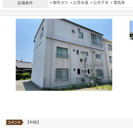
都市ガス
公営水道
公共下水
電気有
設備条件
【外観】