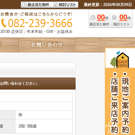
最終更新：2026年08月09日
00
00
件
件
最近見た物件
検討リスト
0:00
定休日：年末年始・GW・お盆休み
お問い合わせください。
南
建
2階/ 3階建