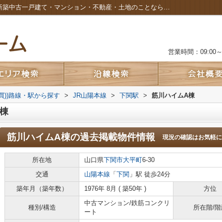
筋川ハイムA棟の過去掲載物件｜広島市の新築中古一戸建て・マンション・不動産・土地のことなら株式会社カルムホーム
営業時間：09:00～2
買))路線・駅から探す
>
JR山陽本線
>
下関駅
>
筋川ハイムA棟
棟
筋川ハイムA棟
の過去掲載物件情報
現況の確認はお気軽に
所在地
山口県
下関市
大平町
6-30
交通
山陽本線
「
下関
」駅 徒歩24分
築年月（築年数）
1976年 8月 ( 築50年 )
方位
中古マンション/鉄筋コンクリ
種別/構造
所在階/階
ート