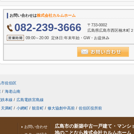
お問い合わせは
株式会社カルムホーム
082-239-3666
〒733-0002
広島県広島市西区楠木町２丁
09:00～20:00 定休日:年末年始・GW・お盆休み
島市佐伯区
東
/
海老山南
電鉄本線
/
広島電鉄宮島線
天満町
/
小網町
/
観音町
/
修大協創中高前
/
佐伯区役所前
広島市の新築中古一戸建て・マンシ
お問い合わせ
地のことなら株式会社カルムホーム