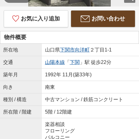
お気に入り追加
お問い合わせ
物件概要
所在地
山口県
下関市
向洋町
２丁目1-1
交通
山陽本線
「
下関
」駅 徒歩22分
築年月
1992年 11月(築33年)
向き
南東
種別 / 構造
中古マンション / 鉄筋コンクリート
所在階 / 階建
5階 / 12階建
楽器相談
フローリング
バルコニー