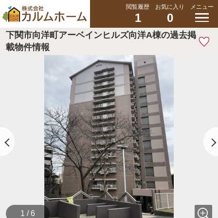
閲覧履歴
お気に入り
メニュー
1
0
下関市向洋町アーベインヒルズ向洋A棟の過去掲
載物件情報
1 / 6