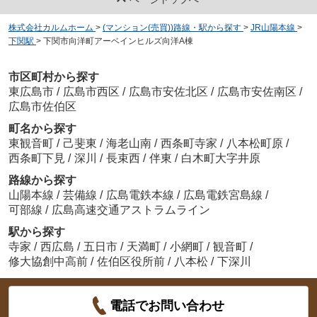
株式会社カルムホーム
>
(マンション(売買))路線・駅から探す
>
JR山陽本線
>
下関駅
>
下関市向洋町アーベインヒルズ向洋A棟
市区町村から探す
東広島市
/
広島市西区
/
広島市安佐北区
/
広島市安佐南区
/
広島市佐伯区
町名から探す
東観音町
/
己斐東
/
海老山南
/
西条町寺家
/
八本松町原
/
西条町下見
/
深川
/
長束西
/
伴東
/
白木町大字井原
路線から探す
山陽本線
/
芸備線
/
広島電鉄本線
/
広島電鉄宮島線
/
可部線
/
広島高速交通アストラムライン
駅から探す
寺家
/
西広島
/
五日市
/
天満町
/
小網町
/
観音町
/
修大協創中高前
/
佐伯区役所前
/
八本松
/
下深川
電話でお問い合わせ