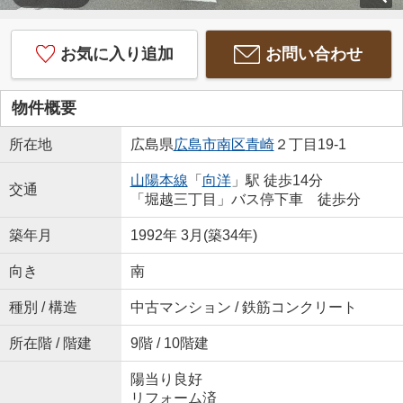
お気に入り追加
お問い合わせ
物件概要
所在地
広島県
広島市南区
青崎
２丁目19-1
山陽本線
「
向洋
」駅 徒歩14分
交通
「堀越三丁目」バス停下車 徒歩分
築年月
1992年 3月(築34年)
向き
南
種別 / 構造
中古マンション / 鉄筋コンクリート
所在階 / 階建
9階 / 10階建
陽当り良好
リフォーム済