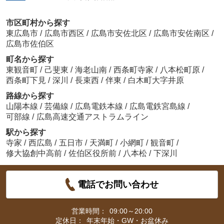
市区町村から探す
東広島市
/
広島市西区
/
広島市安佐北区
/
広島市安佐南区
/
広島市佐伯区
町名から探す
東観音町
/
己斐東
/
海老山南
/
西条町寺家
/
八本松町原
/
西条町下見
/
深川
/
長束西
/
伴東
/
白木町大字井原
路線から探す
山陽本線
/
芸備線
/
広島電鉄本線
/
広島電鉄宮島線
/
可部線
/
広島高速交通アストラムライン
駅から探す
寺家
/
西広島
/
五日市
/
天満町
/
小網町
/
観音町
/
修大協創中高前
/
佐伯区役所前
/
八本松
/
下深川
電話でお問い合わせ
営業時間：
09:00～20:00
定休日：
年末年始・GW・お盆休み