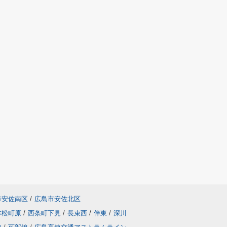
市安佐南区
/
広島市安佐北区
本松町原
/
西条町下見
/
長束西
/
伴東
/
深川