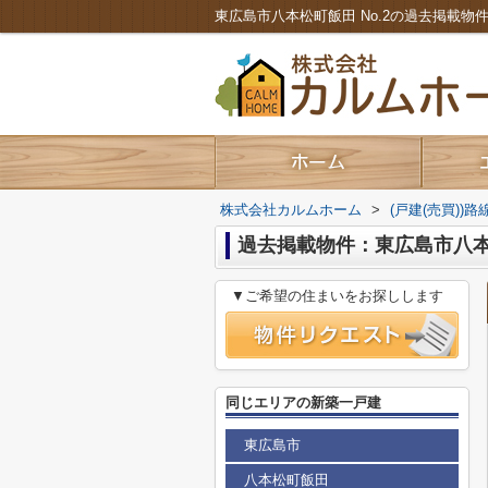
株式会社カルムホーム
>
(戸建(売買))
過去掲載物件：東広島市八本松
▼ご希望の住まいをお探しします
同じエリアの新築一戸建
東広島市
八本松町飯田