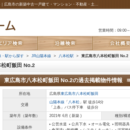
東広島市八本松町飯田 No.2の過去掲載物件｜広島市の新築中古一戸建て・マンション・不動産・土地のことなら株式会社カルムホーム
営業時間：09:00～2
路線・駅から探す
>
JR山陽本線
>
八本松駅
>
東広島市八本松町飯田 No.2
町飯田 No.2
東広島市八本松町飯田 No.2
の過去掲載物件情報
所在地
広島県
東広島市
八本松町飯田
山陽本線
「
八本松
」駅 徒歩14分
交通
「上条」バス停下車 徒歩分
築年月（築年数）
2021年 6月 ( 新築 )
種別/構
公営水道
公共下水
オール電化
照明器具
設備条件
食器洗い乾燥機
システムキッチン
浴室乾