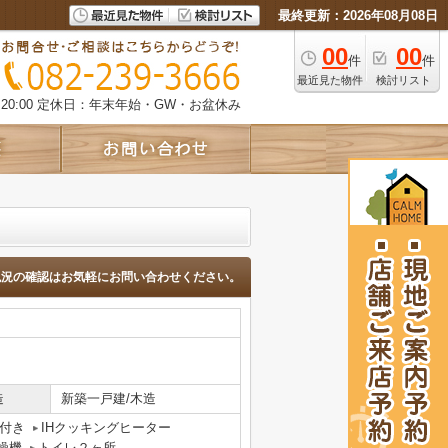
最終更新：2026年08月08日
00
00
件
件
最近見た物件
検討リスト
0:00
定休日：年末年始・GW・お盆休み
現況の確認はお気軽にお問い合わせください。
造
新築一戸建/木造
付き
IHクッキングヒーター
燥機
トイレ２ヶ所