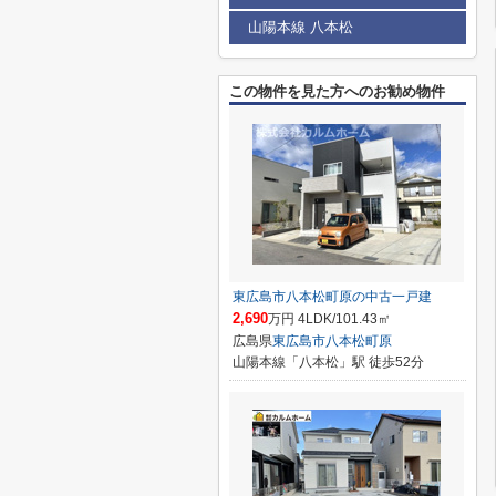
山陽本線 八本松
この物件を見た方へのお勧め物件
東広島市八本松町原の中古一戸建
2,690
万円 4LDK/101.43㎡
広島県
東広島市
八本松町原
山陽本線「八本松」駅 徒歩52分