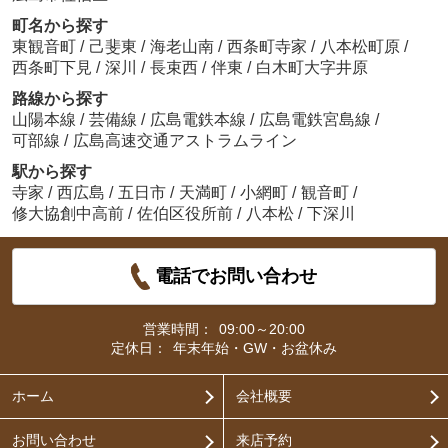
町名から探す
東観音町
/
己斐東
/
海老山南
/
西条町寺家
/
八本松町原
/
西条町下見
/
深川
/
長束西
/
伴東
/
白木町大字井原
路線から探す
山陽本線
/
芸備線
/
広島電鉄本線
/
広島電鉄宮島線
/
可部線
/
広島高速交通アストラムライン
駅から探す
寺家
/
西広島
/
五日市
/
天満町
/
小網町
/
観音町
/
修大協創中高前
/
佐伯区役所前
/
八本松
/
下深川
電話でお問い合わせ
営業時間：
09:00～20:00
定休日：
年末年始・GW・お盆休み
ホーム
会社概要
お問い合わせ
来店予約