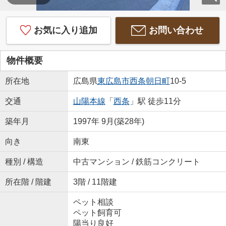
お気に入り追加
お問い合わせ
物件概要
所在地
広島県
東広島市
西条朝日町
10-5
交通
山陽本線
「
西条
」駅 徒歩11分
築年月
1997年 9月(築28年)
向き
南東
種別 / 構造
中古マンション / 鉄筋コンクリート
所在階 / 階建
3階 / 11階建
ペット相談
ペット飼育可
陽当り良好