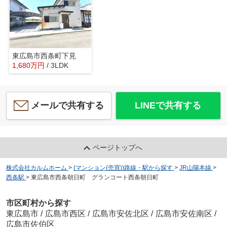
東広島市西条町下見
1,680
万
円
/ 3LDK
メールで共有する
LINEで共有する
ページトップへ
株式会社カルムホーム
>
(マンション(売買))路線・駅から探す
>
JR山陽本線
>
西条駅
>
東広島市西条朝日町 グランコート西条朝日町
市区町村から探す
東広島市
/
広島市西区
/
広島市安佐北区
/
広島市安佐南区
/
広島市佐伯区