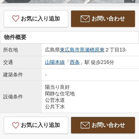
お気に入り追加
お問い合わせ
物件概要
所在地
広島県
東広島市
黒瀬楢原東
２丁目13-
交通
山陽本線
「
西条
」駅 徒歩216分
建築条件
-
陽当り良好
閑静な住宅地
設備条件
公営水道
公共下水
お気に入り追加
お問い合わせ