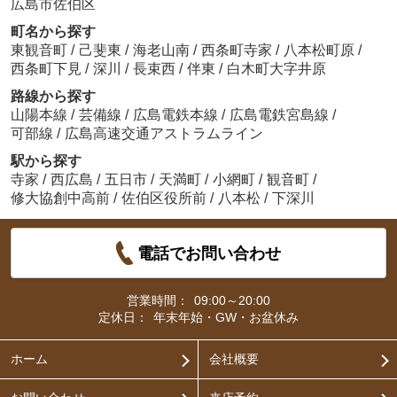
広島市佐伯区
町名から探す
東観音町
/
己斐東
/
海老山南
/
西条町寺家
/
八本松町原
/
西条町下見
/
深川
/
長束西
/
伴東
/
白木町大字井原
路線から探す
山陽本線
/
芸備線
/
広島電鉄本線
/
広島電鉄宮島線
/
可部線
/
広島高速交通アストラムライン
駅から探す
寺家
/
西広島
/
五日市
/
天満町
/
小網町
/
観音町
/
修大協創中高前
/
佐伯区役所前
/
八本松
/
下深川
電話でお問い合わせ
営業時間：
09:00～20:00
定休日：
年末年始・GW・お盆休み
ホーム
会社概要