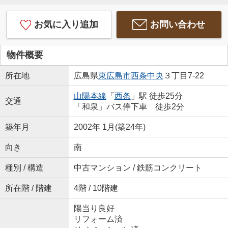
お気に入り追加
お問い合わせ
物件概要
所在地
広島県
東広島市
西条中央
３丁目7-22
山陽本線
「
西条
」駅 徒歩25分
交通
「和泉」バス停下車 徒歩2分
築年月
2002年 1月(築24年)
向き
南
種別 / 構造
中古マンション / 鉄筋コンクリート
所在階 / 階建
4階 / 10階建
陽当り良好
リフォーム済