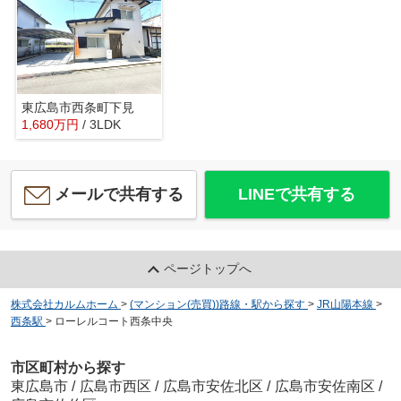
東広島市西条町下見
1,680
万
円
/ 3LDK
メールで共有する
LINEで共有する
ページトップへ
株式会社カルムホーム
>
(マンション(売買))路線・駅から探す
>
JR山陽本線
>
西条駅
>
ローレルコート西条中央
市区町村から探す
東広島市
/
広島市西区
/
広島市安佐北区
/
広島市安佐南区
/