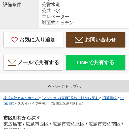
設備条件
公営水道
公共下水
エレベーター
対面式キッチン
お気に入り追加
お問い合わせ
メールで共有する
LINEで共有する
ページトップへ
株式会社カルムホーム
>
(マンション(売買))路線・駅から探す
>
JR芸備線
>
中
深川駅
>
スカイハイツ中深川（安佐北区深川6丁目）
市区町村から探す
東広島市
/
広島市西区
/
広島市安佐北区
/
広島市安佐南区
/