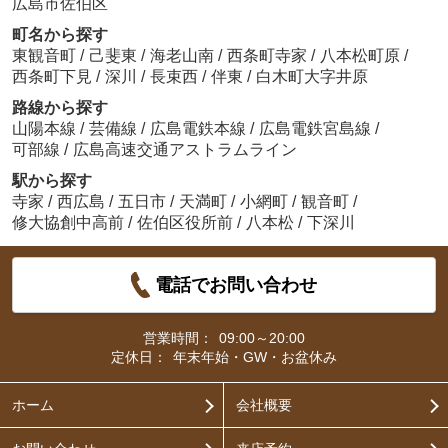
広島市佐伯区
町名から探す
東観音町
/
己斐東
/
海老山南
/
西条町寺家
/
八本松町原
/
西条町下見
/
深川
/
長束西
/
伴東
/
白木町大字井原
路線から探す
山陽本線
/
芸備線
/
広島電鉄本線
/
広島電鉄宮島線
/
可部線
/
広島高速交通アストラムライン
駅から探す
寺家
/
西広島
/
五日市
/
天満町
/
小網町
/
観音町
/
修大協創中高前
/
佐伯区役所前
/
八本松
/
下深川
電話でお問い合わせ
営業時間：
09:00～20:00
定休日：
年末年始・GW・お盆休み
ホーム
会社概要