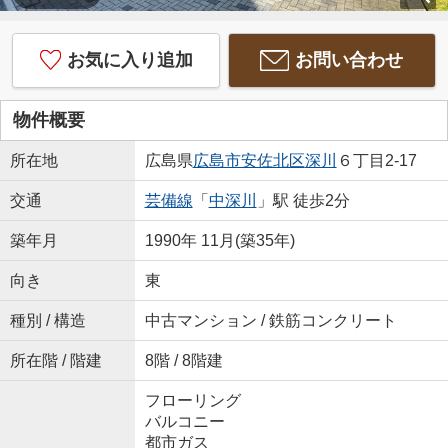
お気に入り追加
お問い合わせ
物件概要
所在地
広島県
広島市安佐北区
深川
６丁目2-17
交通
芸備線
「
中深川
」駅 徒歩2分
築年月
1990年 11月(築35年)
向き
東
種別 / 構造
中古マンション / 鉄筋コンクリート
所在階 / 階建
8階 / 8階建
フローリング
バルコニー
都市ガス