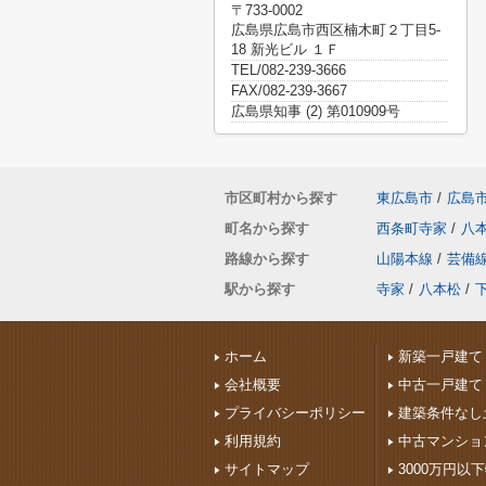
〒733-0002
広島県広島市西区楠木町２丁目5-
18 新光ビル １Ｆ
TEL/082-239-3666
FAX/082-239-3667
広島県知事 (2) 第010909号
市区町村から探す
東広島市
/
広島
町名から探す
西条町寺家
/
八
路線から探す
山陽本線
/
芸備
駅から探す
寺家
/
八本松
/
ホーム
新築一戸建て
会社概要
中古一戸建て
プライバシーポリシー
建築条件なし
利用規約
中古マンショ
サイトマップ
3000万円以