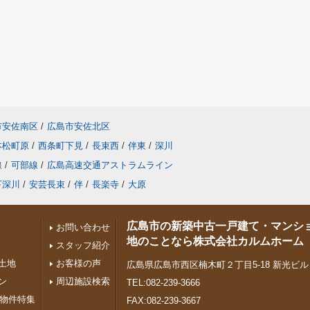
市安佐南区
/
広島市安佐北区
本松町原
/
西条町下見
/
長束西
/
伴東
/
深川
線
/
可部線
/
広島高速交通アストラムライン
下深川
/
安芸長束
/
伴
/
長楽寺
/
大原
広島市の新築中古一戸建て・マンシ
お問い合わせ
地のことなら株式会社カルムホーム
スタッフ紹介
土地
お客様の声
広島県広島市西区楠木町２丁目5-18 新光ビル
ン
周辺施設検索
TEL:082-239-3666
下物件特集
FAX:082-239-3667