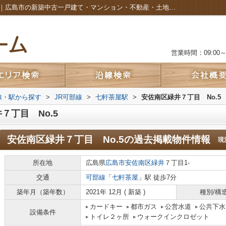
安佐南区緑井７丁目 No.5の過去掲載物件｜広島市の新築中古一戸建て・マンション・不動産・土地のことなら株式会社カルムホーム
営業時間：09:00～2
路線・駅から探す
>
JR可部線
>
七軒茶屋駅
>
安佐南区緑井７丁目 No.5
丁目 No.5
安佐南区緑井７丁目 No.5
の過去掲載物件情報
現
所在地
広島県
広島市安佐南区
緑井
７丁目1-
交通
可部線
「
七軒茶屋
」駅 徒歩7分
築年月（築年数）
2021年 12月 ( 新築 )
種別/構
カードキー
都市ガス
公営水道
公共下水
設備条件
トイレ２ヶ所
ウォークインクロゼット