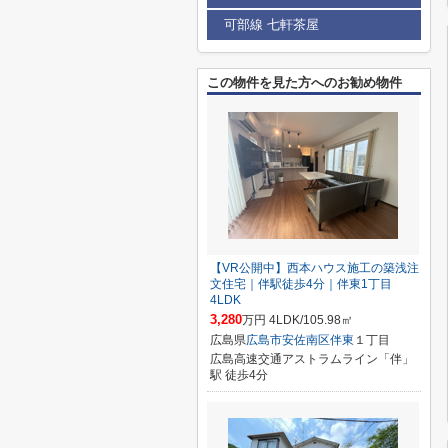
可部線 七軒茶屋
この物件を見た方へのお勧め物件
【VR公開中】西本ハウス施工の築浅注
文住宅｜伴駅徒歩4分｜伴東1丁目
4LDK
3,280
万円 4LDK/105.98㎡
広島県
広島市安佐南区
伴東
１丁目
広島高速交通アストラムライン「伴」
駅 徒歩4分