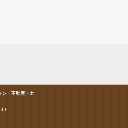
ョン・不動産・土
 １Ｆ