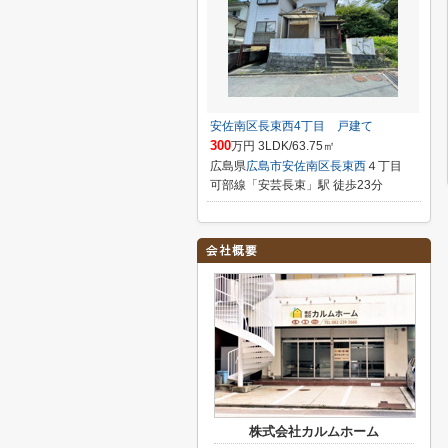
安佐南区長束西4丁目 戸建て
300
万円 3LDK/63.75㎡
広島県
広島市安佐南区
長束西
４丁目
可部線「安芸長束」駅 徒歩23分
株式会社カルムホーム