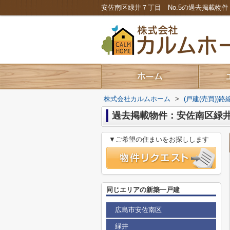
株式会社カルムホーム
>
(戸建(売買))
過去掲載物件：安佐南区緑井７
▼ご希望の住まいをお探しします
同じエリアの新築一戸建
広島市安佐南区
緑井