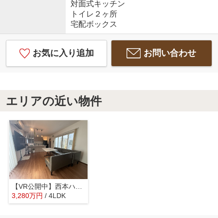
対面式キッチン
トイレ２ヶ所
宅配ボックス
お気に入り追加
お問い合わせ
エリアの近い物件
【VR公開中】西本ハウス施工の築浅注文住宅｜伴駅徒歩4分｜伴東1丁目4LDK
3,280
万
円
/ 4LDK