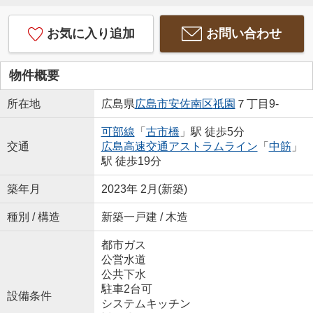
お気に入り追加
お問い合わせ
物件概要
所在地
広島県
広島市安佐南区
祇園
７丁目9-
可部線
「
古市橋
」駅 徒歩5分
交通
広島高速交通アストラムライン
「
中筋
」
駅 徒歩19分
築年月
2023年 2月(新築)
種別 / 構造
新築一戸建 / 木造
都市ガス
公営水道
公共下水
駐車2台可
設備条件
システムキッチン