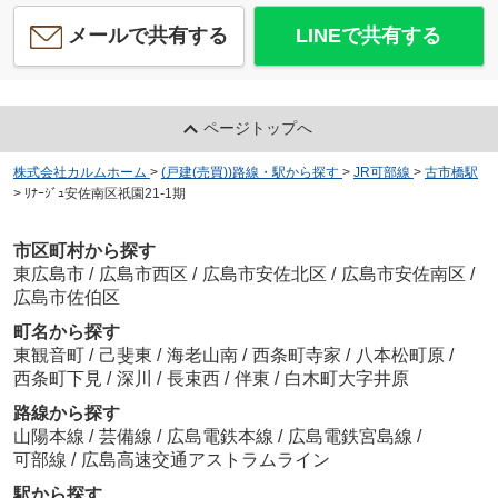
メールで共有する
LINEで共有する
ページトップへ
株式会社カルムホーム
>
(戸建(売買))路線・駅から探す
>
JR可部線
>
古市橋駅
>
ﾘﾅｰｼﾞｭ安佐南区祇園21-1期
市区町村から探す
東広島市
/
広島市西区
/
広島市安佐北区
/
広島市安佐南区
/
広島市佐伯区
町名から探す
東観音町
/
己斐東
/
海老山南
/
西条町寺家
/
八本松町原
/
西条町下見
/
深川
/
長束西
/
伴東
/
白木町大字井原
路線から探す
山陽本線
/
芸備線
/
広島電鉄本線
/
広島電鉄宮島線
/
可部線
/
広島高速交通アストラムライン
駅から探す