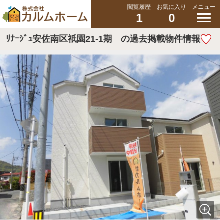
閲覧履歴
お気に入り
メニュー
1
0
ﾘﾅｰｼﾞｭ安佐南区祇園21-1期 の過去掲載物件情報