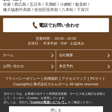
寺家
/
西広島
/
五日市
/
天満町
/
小網町
/
観音町
/
修大協創中高前
/
佐伯区役所前
/
八本松
/
下深川
電話でお問い合わせ
営業時間：
09:00～20:00
定休日：
年末年始・GW・お盆休み
ホーム
会社概要
お問い合わせ
来店予約
プライバシーポリシー
利用規約
アクセスマップ
PCサイト
Copyright(c) 株式会社カルムホーム All rights reserved.
当サイトでは、お客様の当サイト利用状況把握、サービス向上検討を目的と
して、クッキー（Cookie）を使用しています。
詳しくは、当社の
「Cookieの取扱いについて」
をご確認ください。
閉じる