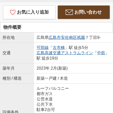
お気に入り追加
お問い合わせ
物件概要
所在地
広島県
広島市安佐南区
祇園
７丁目9-
可部線
「
古市橋
」駅 徒歩5分
交通
広島高速交通アストラムライン
「
中筋
」
駅 徒歩19分
築年月
2023年 2月(新築)
種別 / 構造
新築一戸建 / 木造
ルーフバルコニー
都市ガス
公営水道
公共下水
駐車2台可
設備条件