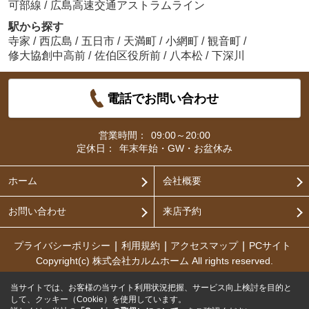
可部線
/
広島高速交通アストラムライン
駅から探す
寺家
/
西広島
/
五日市
/
天満町
/
小網町
/
観音町
/
修大協創中高前
/
佐伯区役所前
/
八本松
/
下深川
電話でお問い合わせ
営業時間：
09:00～20:00
定休日：
年末年始・GW・お盆休み
ホーム
会社概要
お問い合わせ
来店予約
プライバシーポリシー
利用規約
アクセスマップ
PCサイト
Copyright(c) 株式会社カルムホーム All rights reserved.
当サイトでは、お客様の当サイト利用状況把握、サービス向上検討を目的と
して、クッキー（Cookie）を使用しています。