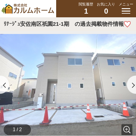
閲覧履歴
お気に入り
メニュー
1
0
ﾘﾅｰｼﾞｭ安佐南区祇園21-1期 の過去掲載物件情報
1 / 2