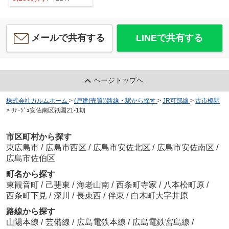
メールで共有する
LINEで共有する
ページトップへ
株式会社カルムホーム
>
(戸建(売買))路線・駅から探す
>
JR可部線
>
古市橋駅
>
ﾘﾅｰｼﾞｭ安佐南区祇園21-1期
市区町村から探す
東広島市
/
広島市西区
/
広島市安佐北区
/
広島市安佐南区
/
広島市佐伯区
町名から探す
東観音町
/
己斐東
/
海老山南
/
西条町寺家
/
八本松町原
/
西条町下見
/
深川
/
長束西
/
伴東
/
白木町大字井原
路線から探す
山陽本線
/
芸備線
/
広島電鉄本線
/
広島電鉄宮島線
/