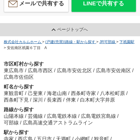
メールで共有する
LINEで共有する
ページトップへ
株式会社カルムホーム
>
(戸建(売買))路線・駅から探す
>
JR可部線
>
下祇園駅
>
安佐南区祇園６丁目 A
市区町村から探す
東広島市
/
広島市西区
/
広島市安佐北区
/
広島市安佐南区
/
広島市佐伯区
町名から探す
東観音町
/
己斐東
/
海老山南
/
西条町寺家
/
八本松町原
/
西条町下見
/
深川
/
長束西
/
伴東
/
白木町大字井原
路線から探す
山陽本線
/
芸備線
/
広島電鉄本線
/
広島電鉄宮島線
/
可部線
/
広島高速交通アストラムライン
駅から探す
寺家
/
西広島
/
五日市
/
天満町
/
小網町
/
観音町
/