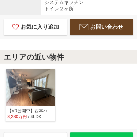
システムキッチン
トイレ２ヶ所
お気に入り追加
お問い合わせ
エリアの近い物件
【VR公開中】西本ハウス施工の築浅注文住宅｜伴駅徒歩4分｜伴東1丁目4LDK
3,280
万
円
/ 4LDK