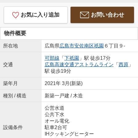
お気に入り追加
お問い合わせ
物件概要
所在地
広島県
広島市安佐南区
祇園
６丁目９-
可部線
「
下祇園
」駅 徒歩17分
交通
広島高速交通アストラムライン
「
西原
」
駅 徒歩19分
築年月
2021年 3月(新築)
種別 / 構造
新築一戸建 / 木造
公営水道
公共下水
オール電化
設備条件
駐車2台可
IHクッキングヒーター