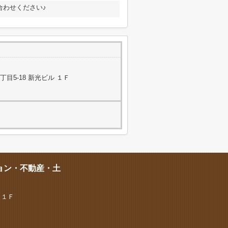
合わせください♪
目5-18 新光ビル １Ｆ
ョン・不動産・土
 １Ｆ