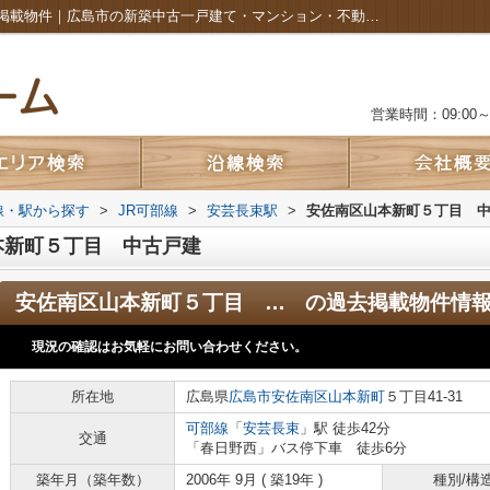
安佐南区山本新町５丁目 中古戸建の過去掲載物件｜広島市の新築中古一戸建て・マンション・不動産・土地のことなら株式会社カルムホーム
営業時間：09:00～2
路線・駅から探す
>
JR可部線
>
安芸長束駅
>
安佐南区山本新町５丁目 
本新町５丁目 中古戸建
安佐南区山本新町５丁目 中古戸建
の過去掲載物件情
現況の確認はお気軽にお問い合わせください。
所在地
広島県
広島市安佐南区
山本新町
５丁目41-31
可部線
「
安芸長束
」駅 徒歩42分
交通
「春日野西」バス停下車 徒歩6分
築年月（築年数）
2006年 9月 ( 築19年 )
種別/構