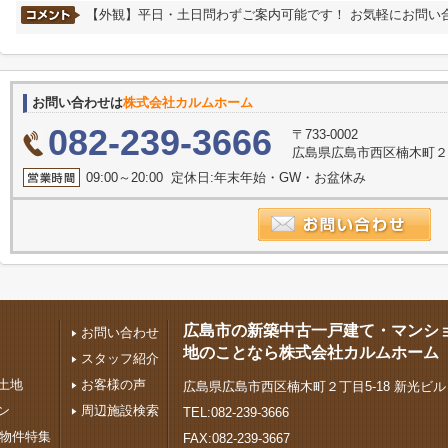
【外観】平日・土日問わずご案内可能です！ お気軽にお問い
お問い合わせは
株式会社カルムホーム
082-239-3666
〒733-0002
広島県広島市西区楠木町２丁
09:00～20:00 定休日:年末年始・GW・お盆休み
広島市の新築中古一戸建て・マンシ
お問い合わせ
地のことなら株式会社カルムホーム
スタッフ紹介
土地
お客様の声
広島県広島市西区楠木町２丁目5-18 新光ビル
ン
周辺施設検索
TEL:082-239-3666
下物件特集
FAX:082-239-3667