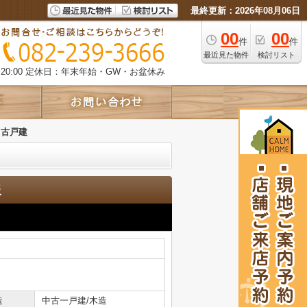
最終更新：2026年08月06日
00
00
件
件
最近見た物件
検討リスト
0:00
定休日：年末年始・GW・お盆休み
中古戸建
報
造
中古一戸建/木造